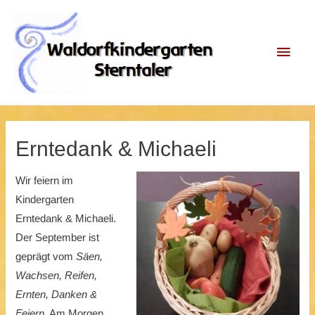
Zum
Inhalt
Haup
springen
Erntedank & Michaeli
Wir feiern im
Kindergarten
Erntedank & Michaeli.
Der September ist
geprägt vom
Säen,
Wachsen, Reifen,
Ernten, Danken &
Feiern
. Am Morgen